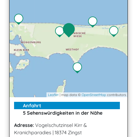
Leaflet
| map data ©
OpenStreetMap
contributors
Anfahrt
5 Sehenswürdigkeiten in der Nähe
Adresse:
Vogelschutzinsel Kirr &
Kranichparadies
|
18374 Zingst