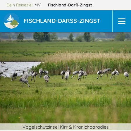
Dein Reiseziel:
MV
Fischland-Darß-Zingst
FISCHLAND-DARSS-ZINGST
Vogelschutzinsel Kirr & Kranichparadies