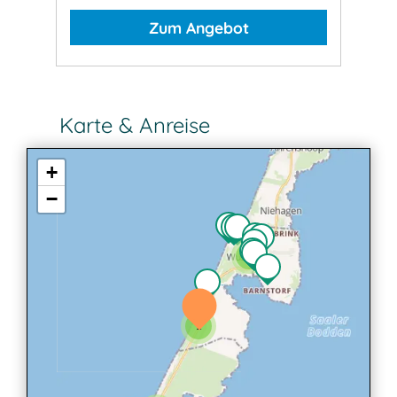
Zum Angebot
Karte & Anreise
+
−
3
2