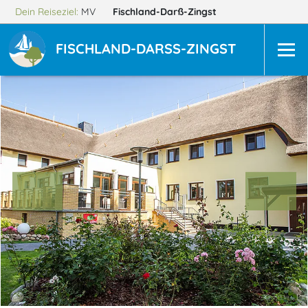
Dein Reiseziel:
MV
Fischland-Darß-Zingst
FISCHLAND-DARSS-ZINGST