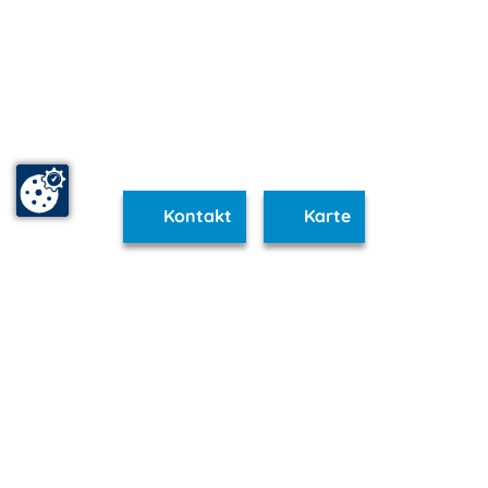
Kontakt
Karte
www.fischland-darss-zingst.m-vp.de ist Teil von
mvp.de - Urlaub & Freizeit