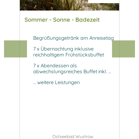
Sommer - Sonne - Badezeit
Wint
isetag
Begrüßungsgetränk am Anreisetag
B
7 x Übernachtung inklusive
4 
et
reichhaltigem Frühstücksbuffet
re
7 x Abendessen als
3 
. ...
abwechslungsreiches Buffet inkl. ...
ab
... weitere Leistungen
..
Ostseebad Wustrow