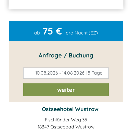
75 €
Kontakt
ab
pro Nacht (EZ)
Anfrage / Buchung
10.08.2026 - 14.08.2026 | 5 Tage
weiter
Ostseehotel Wustrow
Fischländer Weg 35
18347 Ostseebad Wustrow