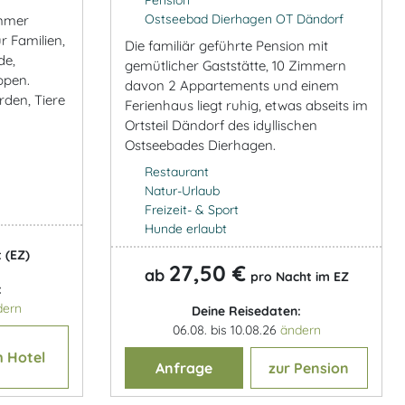
Ostseebad Dierhagen OT Dändorf
immer
r Familien,
Die familiär geführte Pension mit
de,
gemütlicher Gaststätte, 10 Zimmern
ppen.
davon 2 Appartements und einem
den, Tiere
Ferienhaus liegt ruhig, etwas abseits im
Ortsteil Dändorf des idyllischen
Ostseebades Dierhagen.
Restaurant
Natur-Urlaub
Freizeit- & Sport
Hunde erlaubt
 (EZ)
27,50 €
ab
pro Nacht im EZ
:
dern
Deine Reisedaten:
06.08. bis 10.08.26
ändern
 Hotel
Anfrage
zur Pension