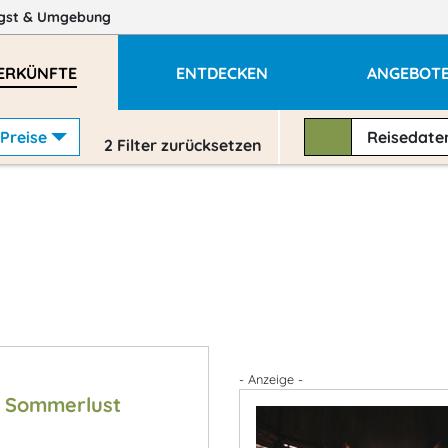
ngst
& Umgebung
ERKÜNFTE
ENTDECKEN
ANGEBOT
Preise
Reisedat
2
Filter zurücksetzen
- Anzeige -
n Sommerlust