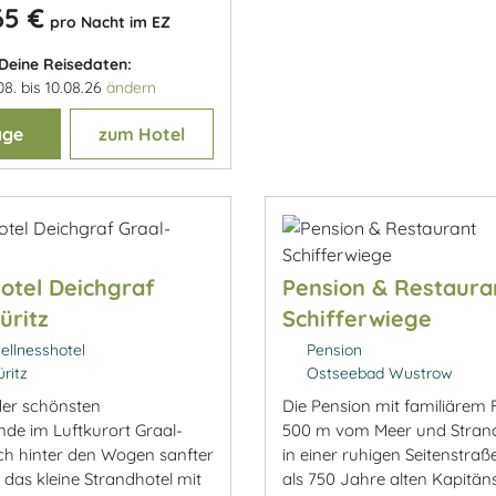
65 €
pro Nacht im EZ
Deine Reisedaten:
08. bis 10.08.26
ändern
age
zum Hotel
otel Deichgraf
Pension & Restaura
üritz
Schifferwiege
ellnesshotel
Pension
ritz
Ostseebad Wustrow
er schönsten
Die Pension mit familiärem Fl
nde im Luftkurort Graal-
500 m vom Meer und Strand
ich hinter den Wogen sanfter
in einer ruhigen Seitenstra
 das kleine Strandhotel mit
als 750 Jahre alten Kapitän