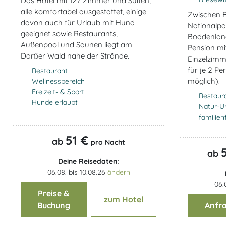
Das Hotel mit 127 Zimmer und Suiten,
alle komfortabel ausgestattet, einige
Zwischen B
davon auch für Urlaub mit Hund
Nationalp
geeignet sowie Restaurants,
Boddenland
Außenpool und Saunen liegt am
Pension mi
Darßer Wald nahe der Strände.
Einzelzim
für je 2 P
Restaurant
möglich).
Wellnessbereich
Freizeit- & Sport
Restaur
Hunde erlaubt
Natur-U
familien
51 €
ab
pro Nacht
ab
Deine Reisedaten:
06.08. bis 10.08.26
ändern
06.
Preise &
zum Hotel
Buchung
Anfr