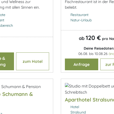
 und Wellness zur
Fischrestaurant ist in der R
g mit allen Sinnen ein.
beliebt.
ote
Restaurant
ant
Natur-Urlaub
sbereich
120 €
ab
pro Na
Deine Reisedaten
06.08. bis 10.08.26
än
e &
zum Hotel
ung
Anfrage
zur 
é Schumann &
Aparthotel Stralsun
Hotel
Stralsund
tz