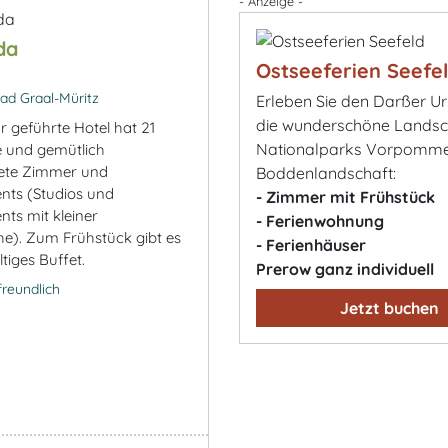
- Anzeige -
da
Ostseeferien Seefe
ad Graal-Müritz
Erleben Sie den Darßer U
die wunderschöne Landsc
r geführte Hotel hat 21
Nationalparks Vorpomm
 und gemütlich
tete Zimmer und
Boddenlandschaft:
ts (Studios und
- Zimmer mit Frühstück
ts mit kleiner
- Ferienwohnung
e). Zum Frühstück gibt es
- Ferienhäuser
ltiges Buffet.
Prerow ganz individuell
freundlich
Jetzt buchen