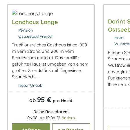
Dorint 
Landhaus Lange
Ostsee
Pension
Ostseebad Prerow
Hotel
Wustrow
Traditionsreiches Gasthaus ist ca. 800
m vom Strand und 200 m vom
Erleben Sie
Peenestrom entfernt. Das familiär
Strandreso
geführte Haus ist umgeben von einem
Wustrow ei
großen Grundstück mit Liegewiese,
unvergleic
Strandkorb ....
Funktionen.
Ihnen ein k
Natur-Urlaub
95 €
ab
pro Nacht
Deine Reisedaten:
06.08. bis 10.08.26
ändern
Anfrage
zur Pension