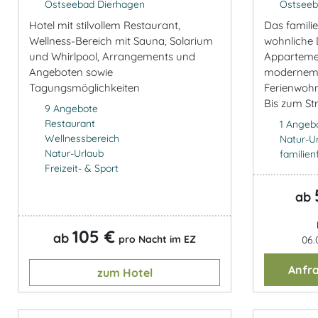
Ostseebad Dierhagen
Ostseeb
Hotel mit stilvollem Restaurant,
Das famili
Wellness-Bereich mit Sauna, Solarium
wohnliche
und Whirlpool, Arrangements und
Appartemen
Angeboten sowie
modernem 
Tagungsmöglichkeiten
Ferienwohn
Bis zum St
9 Angebote
Restaurant
1 Angeb
Wellnessbereich
Natur-U
Natur-Urlaub
familien
Freizeit- & Sport
ab
105 €
ab
pro Nacht im EZ
06.
Anfr
zum Hotel