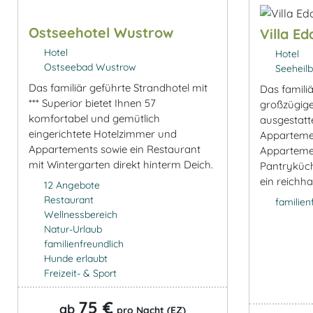
Ostseehotel Wustrow
Villa Ed
Hotel
Hotel
Ostseebad Wustrow
Seeheilb
Das familiär geführte Strandhotel mit
Das familiä
*** Superior bietet Ihnen 57
großzügige
komfortabel und gemütlich
ausgestat
eingerichtete Hotelzimmer und
Appartemen
Appartements sowie ein Restaurant
Appartemen
mit Wintergarten direkt hinterm Deich.
Pantryküch
ein reichha
12 Angebote
Restaurant
familien
Wellnessbereich
Natur-Urlaub
familienfreundlich
Hunde erlaubt
Freizeit- & Sport
75 €
ab
pro Nacht (EZ)