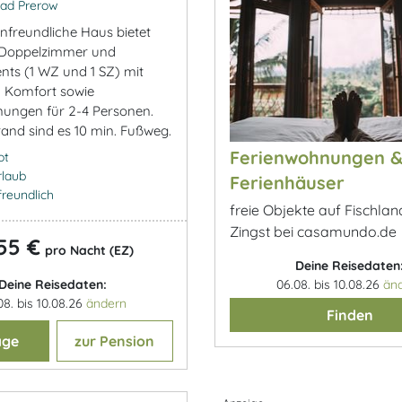
ad Prerow
enfreundliche Haus bietet
 Doppelzimmer und
ts (1 WZ und 1 SZ) mit
Komfort sowie
ungen für 2-4 Personen.
rand sind es 10 min. Fußweg.
Ferienwohnungen 
ot
rlaub
Ferienhäuser
freundlich
freie Objekte auf Fischla
Zingst bei casamundo.de
55 €
pro Nacht (EZ)
Deine Reisedaten
Deine Reisedaten:
06.08. bis 10.08.26
än
08. bis 10.08.26
ändern
Finden
age
zur Pension