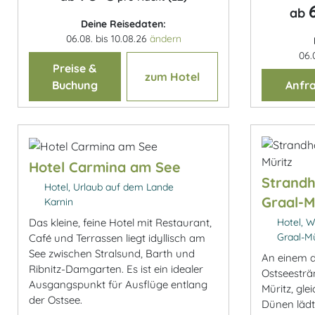
ab
Deine Reisedaten:
06.08. bis 10.08.26
ändern
06.
Preise &
zum Hotel
Buchung
Anfr
Hotel Carmina am See
Strandh
Hotel, Urlaub auf dem Lande
Graal-M
Karnin
Das kleine, feine Hotel mit Restaurant,
Hotel, W
Graal-Mü
Café und Terrassen liegt idyllisch am
See zwischen Stralsund, Barth und
An einem d
Ribnitz-Damgarten. Es ist ein idealer
Ostseesträ
Ausgangspunkt für Ausflüge entlang
Müritz, gle
der Ostsee.
Dünen lädt