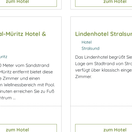
zum Hotel
zum Hotel
al-Müritz Hotel &
Lindenhotel Stralsu
Hotel
Stralsund
ritz
Das Lindenhotel begrüßt Sie
Lage am Stadtrand von Stra
50 Meter vom Sandstrand
verfügt über klassisch einge
üritz entfernt bietet diese
Zimmer.
e Zimmer und einen
n Wellnessbereich mit Pool.
inuten erreichen Sie zu Fuß
trum ...
zum Hotel
zum Hotel