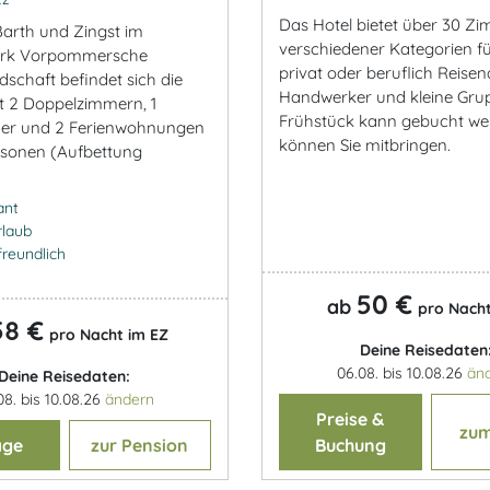
Das Hotel bietet über 30 Z
arth und Zingst im
verschiedener Kategorien fü
ark Vorpommersche
privat oder beruflich Reisen
schaft befindet sich die
Handwerker und kleine Gru
t 2 Doppelzimmern, 1
Frühstück kann gebucht wer
mer und 2 Ferienwohnungen
können Sie mitbringen.
ersonen (Aufbettung
ant
rlaub
freundlich
50 €
ab
pro Nacht
58 €
pro Nacht im EZ
Deine Reisedaten
06.08. bis 10.08.26
än
Deine Reisedaten:
08. bis 10.08.26
ändern
Preise &
zum
age
zur Pension
Buchung