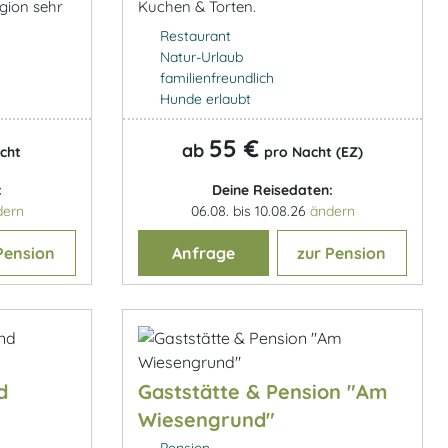
Kuchen & Torten.
egion sehr
Restaurant
Natur-Urlaub
familienfreundlich
Hunde erlaubt
55 €
ab
cht
pro Nacht (EZ)
:
Deine Reisedaten:
dern
06.08. bis 10.08.26
ändern
Pension
Anfrage
zur Pension
d
Gaststätte & Pension "Am
Wiesengrund"
Pension