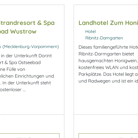
Strandresort & Spa
Landhotel Zum Hon
bad Wustrow
Hotel
Ribnitz-Damgarten
 (Mecklenburg-Vorpommern)
Dieses familiengeführte Hote
Ribnitz-Darmgarten bietet
 in der Unterkunft Dorint
hausgemachten Honigwein,
rt & Spa Ostseebad
kostenfreies WLAN und kost
ne Fülle von
Parkplätze. Das Hotel liegt
hlichen Einrichtungen und
und Radwegen und ist ein ide
 In der Unterkunft steht
ostenloser ...