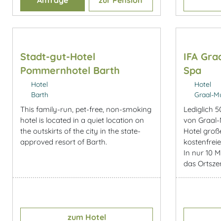
Stadt-gut-Hotel
IFA Gra
Pommernhotel Barth
Spa
Hotel
Hotel
Barth
Graal-Mu
This family-run, pet-free, non-smoking
Lediglich 
hotel is located in a quiet location on
von Graal-M
the outskirts of the city in the state-
Hotel groß
approved resort of Barth.
kostenfreie
In nur 10 M
das Ortszen
zum Hotel