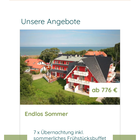
Unsere Angebote
599 €
ab
776 €
.
Endlos Sommer
Herb
ück
7 x Übernachtung inkl.
4 
sommerliches Frühstücksbuffet
Fr