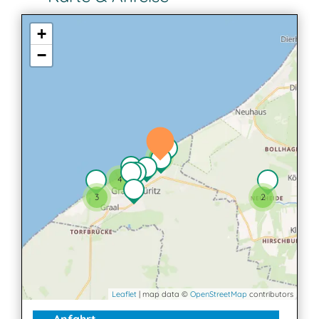
+
−
2
4
3
2
Leaflet
| map data ©
OpenStreetMap
contributors
Anfahrt