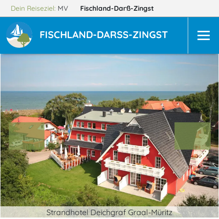
Dein Reiseziel:
MV
Fischland-Darß-Zingst
FISCHLAND-DARSS-ZINGST
Strandhotel Deichgraf Graal-Müritz