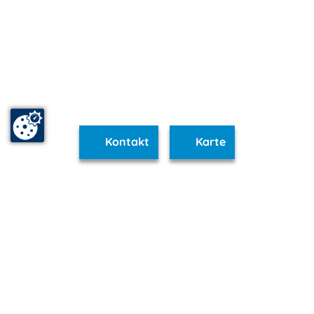
Kontakt
Karte
www.fischland-darss-zingst.m-vp.de ist Teil von
mvp.de - Urlaub & Freizeit