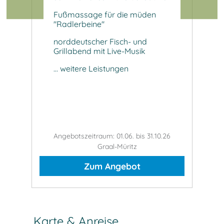
Fußmassage für die müden
H
"Radlerbeine"
A
esse,
norddeutscher Fisch- und
f
Grillabend mit Live-Musik
Ka
... weitere Leistungen
..
.26
Angebotszeitraum: 01.06. bis 31.10.26
An
Graal-Müritz
Zum Angebot
Karte & Anreise